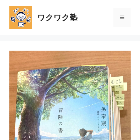
コ
ン
ワクワク塾
メ
テ
ン
ツ
ニ
へ
ス
ュ
キ
ッ
ー
プ