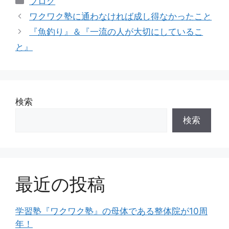
ブログ
テ
ワクワク塾に通わなければ成し得なかったこと
ゴ
『魚釣り』＆『一流の人が大切にしているこ
リ
と』
ー
検索
検索
最近の投稿
学習塾『ワクワク塾』の母体である整体院が10周
年！