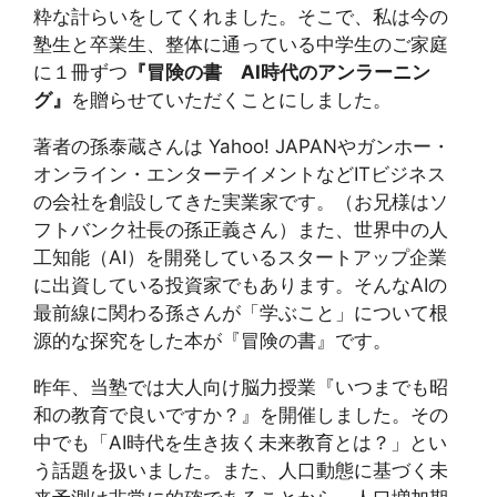
粋な計らいをしてくれました。そこで、私は今の
塾生と卒業生、整体に通っている中学生のご家庭
に１冊ずつ
『冒険の書 AI時代のアンラーニン
グ』
を贈らせていただくことにしました。
著者の孫泰蔵さんは Yahoo! JAPANやガンホー・
オンライン・エンターテイメントなどITビジネス
の会社を創設してきた実業家です。（お兄様はソ
フトバンク社長の孫正義さん）また、世界中の人
工知能（AI）を開発しているスタートアップ企業
に出資している投資家でもあります。そんなAIの
最前線に関わる孫さんが「学ぶこと」について根
源的な探究をした本が『冒険の書』です。
昨年、当塾では大人向け脳力授業『いつまでも昭
和の教育で良いですか？』を開催しました。その
中でも「AI時代を生き抜く未来教育とは？」とい
う話題を扱いました。また、人口動態に基づく未