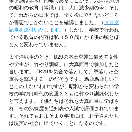
来予測は非常に的確であることから、人口増加期
の昭和の教育（常識）は、人口減少期の今、そし
てこれからの日本では、全く役に立たないどころ
か害悪でしかないことを確認しました。（
ブログ
記事を添付いたします。
）しかし、学校で行われ
ている教育の内容は私（５０歳）が子供の頃とほ
とんど変わっていません。
太平洋戦争のとき、B29の本土空襲に備えて女性
や学生が「竹やり訓練」に大真面目で参加したと
言います。「B29を気合で落として、墜落した空
軍兵を撃退する」のだそうです。馬鹿馬鹿しいこ
とこの上ないわけですが、昭和から変わらない学
校の学びは時代の変遷とともに竹やり訓練化した
と言えます。子供たちはそれを大真面目に学ばさ
れ、その熟練度を通知表や入試で評価されていま
す。それでもおよそ１０年後には、お子さんたち
は現実の社会に出ていくことになるのです。