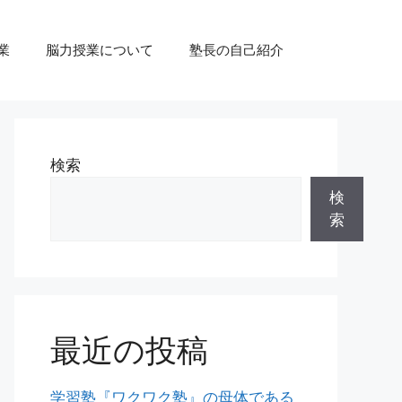
業
脳力授業について
塾長の自己紹介
検索
検
索
最近の投稿
学習塾『ワクワク塾』の母体である