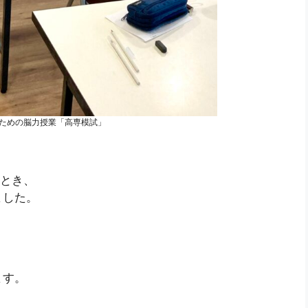
彼のための脳力授業「高専模試」
たとき、
ました。
」
ます。