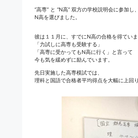
“高専” と “N高” 双方の学校説明会に参加し
N高を選びました。
彼は１１月に、すでにN高の合格を得てい
「力試しに高専も受験する」
「高専に受かってもN高に行く」と言って
今も気を緩めずに励んでいます。
先日実施した高専模試では、
理科と国語で合格者平均得点を大幅に上回