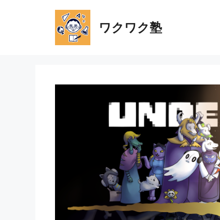
コ
ン
ワクワク塾
テ
ン
ツ
へ
ス
キ
ッ
プ