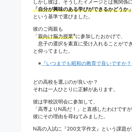
しかし彼は、そうしたイメージとは無関係
「自分が興味のある学びができるかどうか
という基準で選びました。
彼のご両親も
※
「
親向け脳力授業
に参加したおかげで、
息子の選択を素直に受け入れることがで
と仰ってました。
※
『いつまでも昭和の教育で良いですか？
どの高校を選ぶのが良いか？
それは一人ひとりに正解があります。
彼は学校説明会に参加して、
「高専よりN高だ！」と直感したわけです
彼にその理由を尋ねてみました。
N高の入試に『200文字作文』という課題